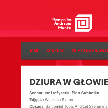
HOME
KONKURS
FILMY I NOMINOWA
DZIURA W GŁOWI
Scenariusz i reżyseria: Piotr Subbotko
Zdjęcia:
Wojciech Staroń
Obsada
: Bartłomiej Topa, Andrzej Szeremet