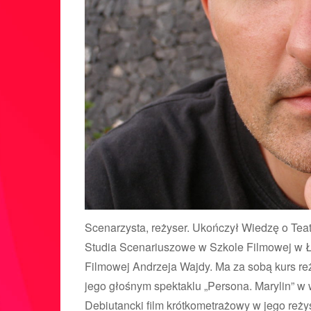
Scenarzysta, reżyser. Ukończył Wiedzę o Tea
Studia Scenariuszowe w Szkole Filmowej w Ł
Filmowej Andrzeja Wajdy. Ma za sobą kurs reż
jego głośnym spektaklu „Persona. Marylin” 
Debiutancki film krótkometrażowy w jego reżys