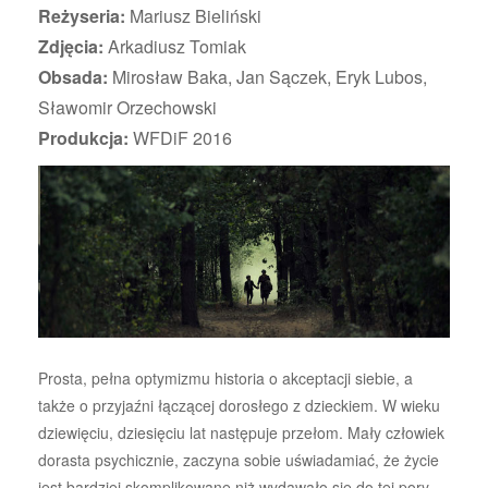
Reżyseria:
Mariusz Bieliński
Zdjęcia:
Arkadiusz Tomiak
Obsada:
Mirosław Baka, Jan Sączek, Eryk Lubos,
Sławomir Orzechowski
Produkcja:
WFDiF 2016
Prosta, pełna optymizmu historia o akceptacji siebie, a
także o przyjaźni łączącej dorosłego z dzieckiem. W wieku
dziewięciu, dziesięciu lat następuje przełom. Mały człowiek
dorasta psychicznie, zaczyna sobie uświadamiać, że życie
jest bardziej skomplikowane niż wydawało się do tej pory,